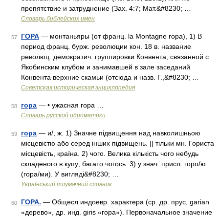
препятствие и затруднение (Зах. 4:7; Мат.&#8230; …
Словарь библейских имен
ГОРА
— монтаньяры (от франц. la Montagne гора), 1) В
57
период франц. бурж. революции кон. 18 в. название
революц. демократич. группировки Конвента, связанной с
Якобинским клубом и занимавшей в зале заседаний
Конвента верхние скамьи (отсюда и назв. Г.,&#8230; …
Советская историческая энциклопедия
гора
— • ужасная гора …
58
Словарь русской идиоматики
гора
— и/, ж. 1) Значне підвищення над навколишньою
59
місцевістю або серед інших підвищень. || тільки мн. Гориста
місцевість, країна. 2) чого. Велика кількість чого небудь
складеного в купу; багато чогось. 3) у знач. присл. горо/ю
(гора/ми). У вигляді&#8230; …
Український тлумачний словник
ГОРА.
— Общесл индоевр. характера (ср. др. прус, garian
60
«дерево», др. инд. giris «гора»). Первоначальное значение