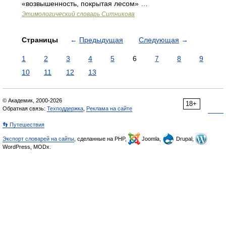
«возвышенность, покрытая лесом» …
Этимологический словарь Ситникова
Страницы
←
Предыдущая
Следующая
→
1
2
3
4
5
6
7
8
9
10
11
12
13
© Академик, 2000-2026
18+
Обратная связь:
Техподдержка
,
Реклама на сайте
👣 Путешествия
Экспорт словарей на сайты
, сделанные на PHP,
Joomla,
Drupal,
WordPress, MODx.